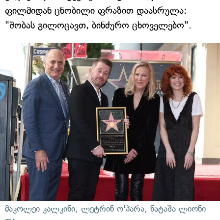
ფილმიდან ცნობილი ფრაზით დაასრულა:
"შობას გილოცავთ, ბინძურო ცხოველებო".
მაკოლეი კალკინი, ლეტრინ ო'ჰარა, ნატაშა ლიონი