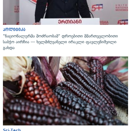
პოლიტიკა
"ნაციონალურმა მოძრაობამ" დროებითი მმართველობითი
საბჭო აირჩია — ხელმძღვანელი ირაკლი ფავლენიშვილი
გახდა
Sci-Tech