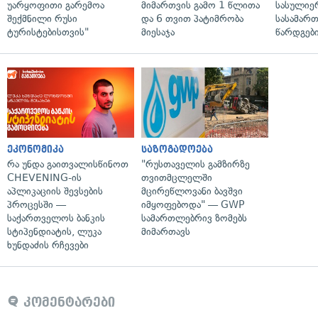
უარყოფითი გარემოა
მიმართვის გამო 1 წლითა
სასულიე
შექმნილი რუსი
და 6 თვით პატიმრობა
სასამარ
ტურისტებისთვის"
მიესაჯა
წარდგები
ეკონომიკა
საზოგადოება
რა უნდა გაითვალისწინოთ
"რუსთაველის გამზირზე
CHEVENING-ის
თვითმცლელში
აპლიკაციის შევსების
მცირეწლოვანი ბავშვი
პროცესში —
იმყოფებოდა" — GWP
საქართველოს ბანკის
სამართლებრივ ზომებს
სტიპენდიატის, ლუკა
მიმართავს
ხუნდაძის რჩევები
კომენტარები