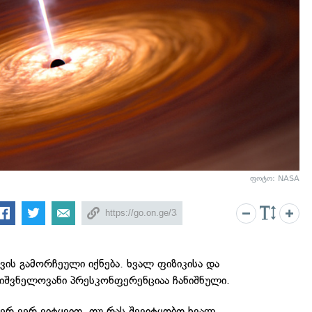
ფოტო: NASA
თვის გამორჩეული იქნება. ხვალ ფიზიკისა და
ნიშვნელოვანი პრესკონფერენციაა ჩანიშნული.
ჯერ ვერ ვიტყვით, თუ რას შევიტყობთ ხვალ.