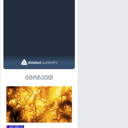
გირჩევთ
გადახედვა