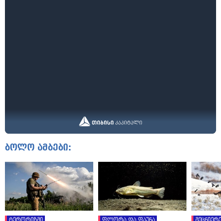
ბოლო ამბები:
ტერორიზმი
ფლორა და ფაუნა
მეცნიერე