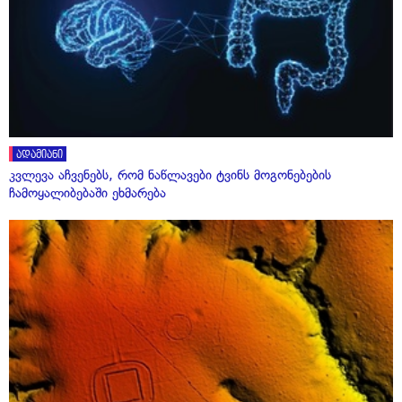
ადამიანი
კვლევა აჩვენებს, რომ ნაწლავები ტვინს მოგონებების
ჩამოყალიბებაში ეხმარება