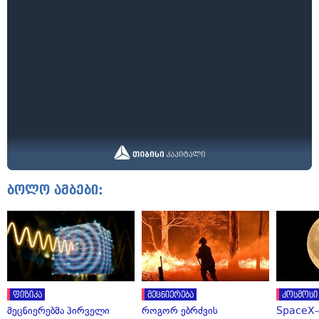
ბოლო ამბები:
ფიზიკა
მეცნიერება
კოსმოსი
მეცნიერებმა პირველი
როგორ ებრძვის
SpaceX-