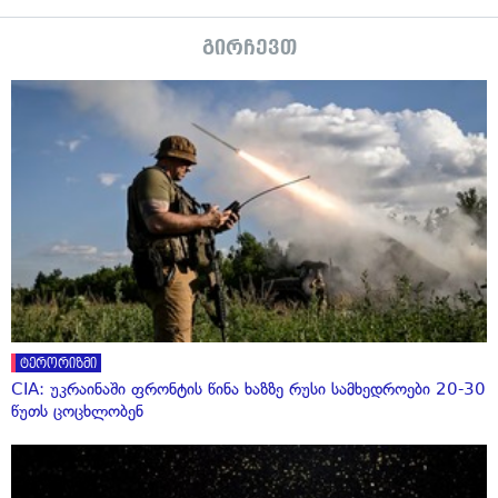
გირჩევთ
ტერორიზმი
CIA: უკრაინაში ფრონტის წინა ხაზზე რუსი სამხედროები 20-30
წუთს ცოცხლობენ