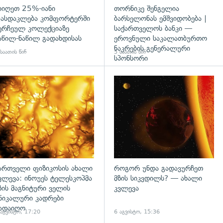
იიღეთ 25%-იანი
თორნიკე შენგელია
ასდაკლება კომფორტერში
ბარსელონას ემშვიდობება |
ერჩეულ კოლექციაზე
საქართველოს ბანკი —
აწილ-ნაწილ გადახდისას
ეროვნული საკალათბურთო
ნაკრების გენერალური
საათის წინ
5 საათის წინ
სპონსორი
გადახედვა
ართველი ფიზიკოსის ახალი
როგორ უნდა გადავურჩეთ
ვლევა: ინოუეს ტელესკოპმა
მზის სიკვდილს? — ახალი
ზის მაგნიტური ველის
კვლევა
ნიკალური კადრები
ადაიღო
 აგვისტო, 17:20
6 აგვისტო, 15:36