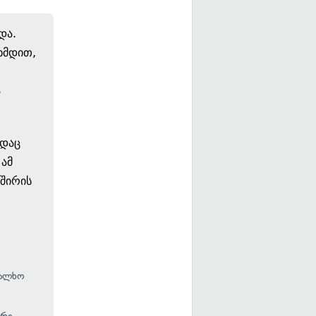
და.
ხმდით,
ა
ადაც
 ამ
ვშირის
ხალხო