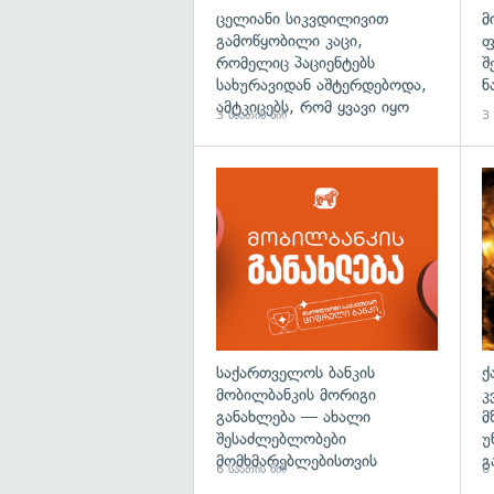
ცელიანი სიკვდილივით
მ
გამოწყობილი კაცი,
ფ
რომელიც პაციენტებს
შ
სახურავიდან აშტერდებოდა,
ნ
ამტკიცებს, რომ ყვავი იყო
3 საათის წინ
3 
საქართველოს ბანკის
ქ
მობილბანკის მორიგი
კ
განახლება — ახალი
მ
შესაძლებლობები
უ
მომხმარებლებისთვის
გ
6 საათის წინ
6