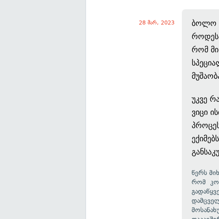
ბოლო დ
28 მარ, 2023
როდესა
რომ მი
სპეცი
მუშაობ
უკვე რ
ვიცი ი
პროცეს
ექიმებ
განსაკ
წერს მი
რომ კონ
გადაწყვ
დამცველ
მოსანახ