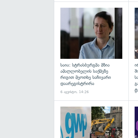
გა
საია: სტრასბურგმა მზია
ი
ამაღლობელის საქმეზე
შ
რიგით მეოთხე საჩივარი
ს
დაარეგისტრირა
გ
ტ
6 აგვისტო, 14:26
6
გა