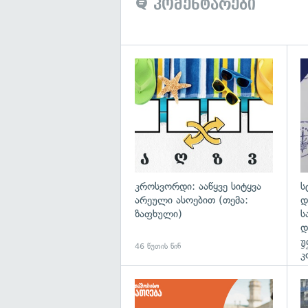
კომენტარები
გა
კროსვორდი: ააწყვე სიტყვა
ს
არეული ასოებით (თემა:
დ
ზაფხული)
ს
დ
უ
46 წუთის წინ
52
კ