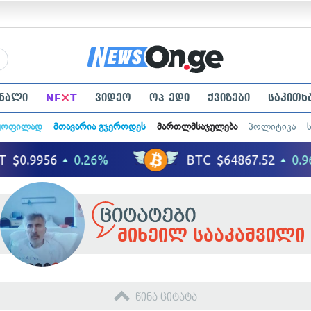
×
ნალი
NE
T
ვიდეო
ოპ-ედი
ქვიზები
საკითხ
ყოფილად
მთავარია გჯეროდეს
მართლმსაჯულება
პოლიტიკა
მიხეილ სააკაშვილი
წინა ციტატა