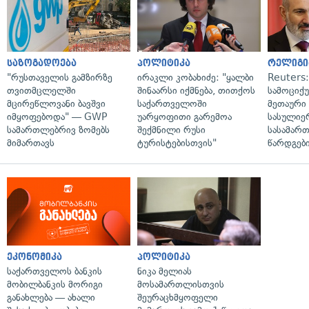
საზოგადოება
პოლიტიკა
რელიგი
"რუსთაველის გამზირზე
ირაკლი კობახიძე: "ყალბი
Reuters
თვითმცლელში
შინაარსი იქმნება, თითქოს
სამოციქ
მცირეწლოვანი ბავშვი
საქართველოში
მეთაური 
იმყოფებოდა" — GWP
უარყოფითი გარემოა
სასულიე
სამართლებრივ ზომებს
შექმნილი რუსი
სასამარ
მიმართავს
ტურისტებისთვის"
წარდგები
ეკონომიკა
პოლიტიკა
საქართველოს ბანკის
ნიკა მელიას
მობილბანკის მორიგი
მოსამართლისთვის
განახლება — ახალი
შეურაცხმყოფელი