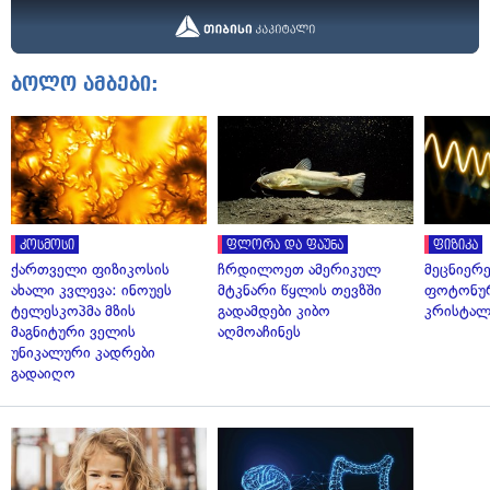
ბოლო ამბები:
კოსმოსი
ფლორა და ფაუნა
ფიზიკა
ქართველი ფიზიკოსის
ჩრდილოეთ ამერიკულ
მეცნიერ
ახალი კვლევა: ინოუეს
მტკნარი წყლის თევზში
ფოტონუ
ტელესკოპმა მზის
გადამდები კიბო
კრისტალ
მაგნიტური ველის
აღმოაჩინეს
უნიკალური კადრები
გადაიღო