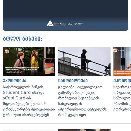
ბოლო ამბები:
ეკონომიკა
საზოგადოება
ეკონომ
საქართველოს ბანკის
ცელიანი სიკვდილივით
საქართვ
Student Card-ისა და
გამოწყობილი კაცი,
ორგანიზე
sCool Card-ის
რომელიც პაციენტებს
საშუალო 
მფლობელები ქუთაისში
სახურავიდან
შრომის 
ტრანსპორტზე შეღავათიანი
აშტერდებოდა, ამტკიცებს,
ვორკშოპ
ტარიფით ისარგებლებენ
რომ ყვავი იყო