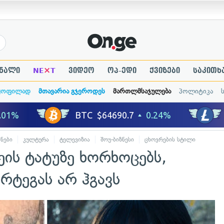
×
ნალი
NE
T
ვიდეო
ოპ-ედი
ქვიზები
საკითხ
ყოფილად
მთავარია გჯეროდეს
მართლმსაჯულება
პოლიტიკა
ნები
კულტურა
ტელევიზია
შოუ-ბიზნესი
ცხოვრების სტილი
ეის ტატუზე ხორხოცებს,
ორტეგას არ ჰგავს