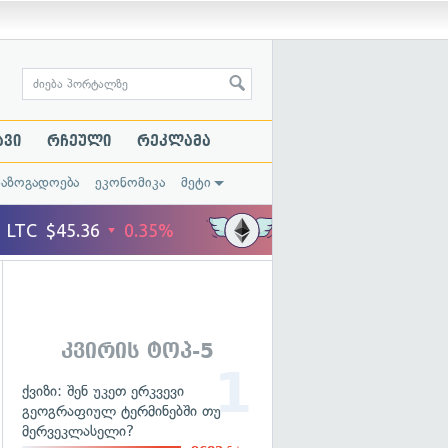
ავი
რჩეული
რეკლამა
საზოგადოება
ეკონომიკა
მეტი
კვირის ტოპ-5
ქვიზი: შენ უკეთ ერკვევი
გეოგრაფიულ ტერმინებში თუ
მერვეკლასელი?