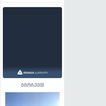
გირჩევთ
გადახედვა