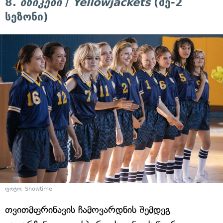
8.
ბზიკები
/
Yellowjackets
(მე-2
სეზონი)
ფოტო: Showtime
თვითმფრინავის ჩამოვარდნის შემდეგ