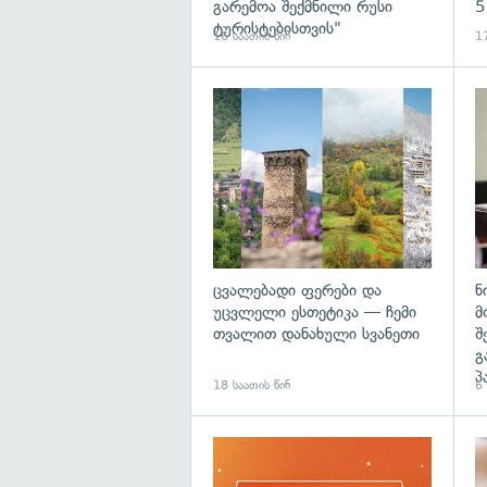
გარემოა შექმნილი რუსი
5
ტურისტებისთვის"
16 საათის წინ
17
გა
ცვალებადი ფერები და
ნ
უცვლელი ესთეტიკა — ჩემი
მ
თვალით დანახული სვანეთი
შ
გ
პ
18 საათის წინ
6