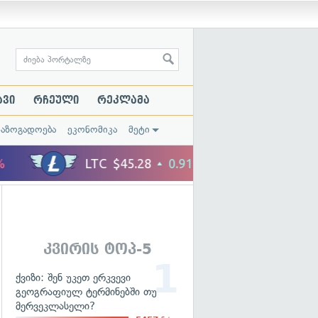
ავი
რჩეული
რეკლამა
საზოგადოება
ეკონომიკა
მეტი
კვირის ტოპ-5
ქვიზი: შენ უკეთ ერკვევი
გეოგრაფიულ ტერმინებში თუ
მერვეკლასელი?