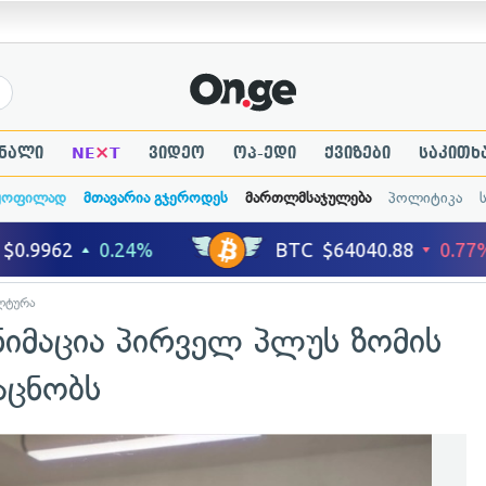
×
ნალი
NE
T
ვიდეო
ოპ-ედი
ქვიზები
საკითხ
ყოფილად
მთავარია გჯეროდეს
მართლმსაჯულება
პოლიტიკა
ლტურა
ნიმაცია პირველ პლუს ზომის
აცნობს