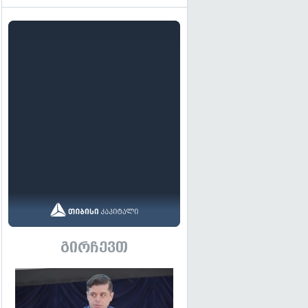
გირჩევთ
გადახედვა