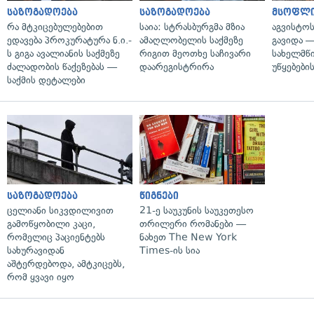
საზოგადოება
საზოგადოება
მსოფლ
რა მტკიცებულებებით
საია: სტრასბურგმა მზია
აგვისტო
ედავება პროკურატურა ნ.ი.-
ამაღლობელის საქმეზე
გავიდა 
ს გიგა ავალიანის საქმეზე
რიგით მეოთხე საჩივარი
სახელმწ
ძალადობის წაქეზებას —
დაარეგისტრირა
უწყებები
საქმის დეტალები
საზოგადოება
წიგნები
ცელიანი სიკვდილივით
21-ე საუკუნის საუკეთესო
გამოწყობილი კაცი,
თრილერი რომანები —
რომელიც პაციენტებს
ნახეთ The New York
სახურავიდან
Times-ის სია
აშტერდებოდა, ამტკიცებს,
რომ ყვავი იყო