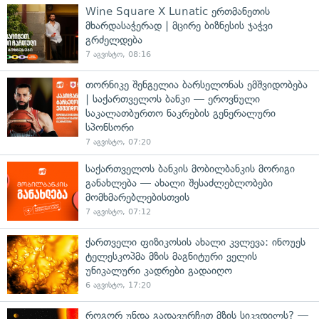
Wine Square X Lunatic ერთმანეთის
მხარდასაჭერად | მცირე ბიზნესის ჯაჭვი
გრძელდება
7 აგვისტო, 08:16
თორნიკე შენგელია ბარსელონას ემშვიდობება
| საქართველოს ბანკი — ეროვნული
საკალათბურთო ნაკრების გენერალური
სპონსორი
7 აგვისტო, 07:20
საქართველოს ბანკის მობილბანკის მორიგი
განახლება — ახალი შესაძლებლობები
მომხმარებლებისთვის
7 აგვისტო, 07:12
ქართველი ფიზიკოსის ახალი კვლევა: ინოუეს
ტელესკოპმა მზის მაგნიტური ველის
უნიკალური კადრები გადაიღო
6 აგვისტო, 17:20
როგორ უნდა გადავურჩეთ მზის სიკვდილს? —