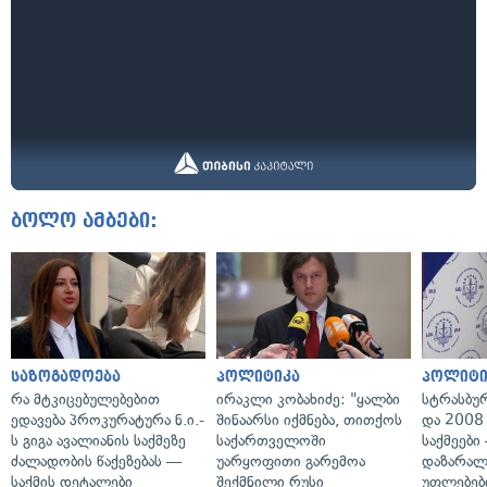
ბოლო ამბები:
საზოგადოება
პოლიტიკა
პოლიტი
რა მტკიცებულებებით
ირაკლი კობახიძე: "ყალბი
სტრასბუ
ედავება პროკურატურა ნ.ი.-
შინაარსი იქმნება, თითქოს
და 2008
ს გიგა ავალიანის საქმეზე
საქართველოში
საქმეები
ძალადობის წაქეზებას —
უარყოფითი გარემოა
დაზარა
საქმის დეტალები
შექმნილი რუსი
უფლებებ