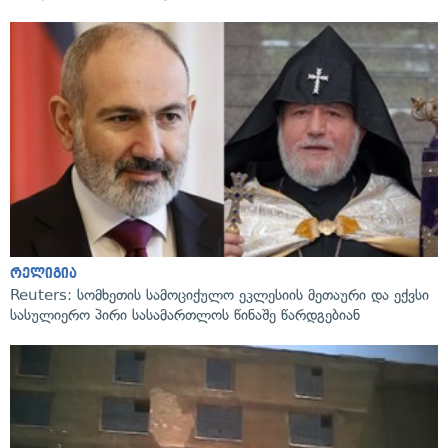
რელიგია
Reuters: სომხეთის სამოციქულო ეკლესიის მეთაური და ექვსი
სასულიერო პირი სასამართლოს წინაშე წარდგებიან