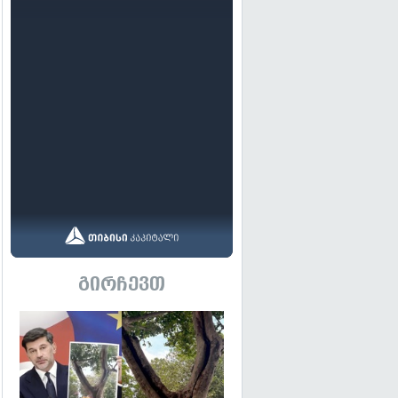
გირჩევთ
გადახედვა