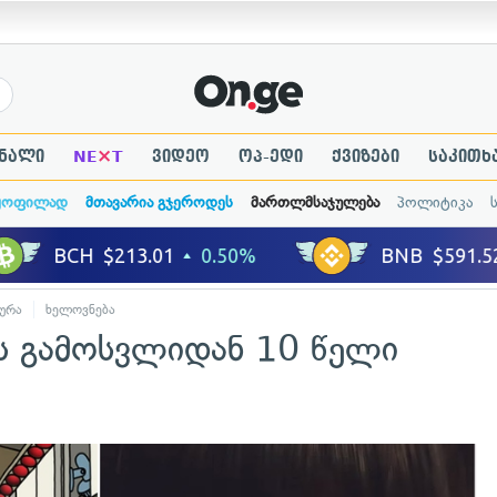
×
ნალი
NE
T
ვიდეო
ოპ-ედი
ქვიზები
საკითხ
ყოფილად
მთავარია გჯეროდეს
მართლმსაჯულება
პოლიტიკა
ურა
ხელოვნება
ს გამოსვლიდან 10 წელი