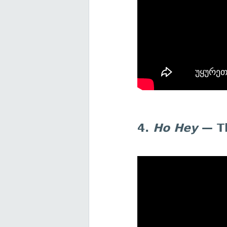
4.
Ho Hey
— T