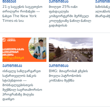
წიგნები
ეკონომიკა
ეკონომ
21-ე საუკუნის საუკეთესო
მიიღეთ 25%-იანი
ბაზისბან
თრილერი რომანები —
ფასდაკლება
ალიანსი
ნახეთ The New York
კომფორტერში შერჩეულ
მხარდამ
Times-ის სია
კოლექციაზე ნაწილ-ნაწილ
გადახდისას
ეკონომიკა
ეკონომიკა
ისწავლე საზღვარგარეთ
BMG: მთავრობამ გზების
საქართველოს ბანკის
მოვლა-პატრონობის
სტიპენდიით —
კომპანია შექმნა
მოსწავლეებისთვის
შექმნილ საერთაშორისო
პროგრამაზე მიღება
დაიწყო