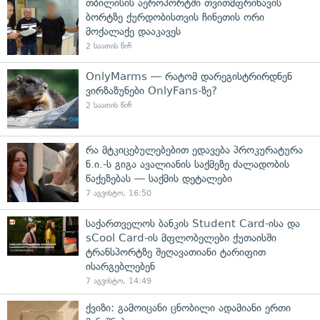
თბილისის აეროპორტში თვითმფრინავის
ბორტზე ქურდობისთვის ჩინეთის ორი
მოქალაქე დააკავეს
2 საათის წინ
OnlyMarms — რატომ დარეგისტრირდნენ
ვირზაზუნები OnlyFans-ზე?
2 საათის წინ
რა მტკიცებულებებით ედავება პროკურატურა
ნ.ი.-ს გიგა ავალიანის საქმეზე ძალადობის
წაქეზებას — საქმის დეტალები
7 აგვისტო, 16:50
საქართველოს ბანკის Student Card-ისა და
sCool Card-ის მფლობელები ქუთაისში
ტრანსპორტზე შეღავათიანი ტარიფით
ისარგებლებენ
7 აგვისტო, 14:49
ქვიზი: გამოიცანი ცნობილი ადამიანი ერთი