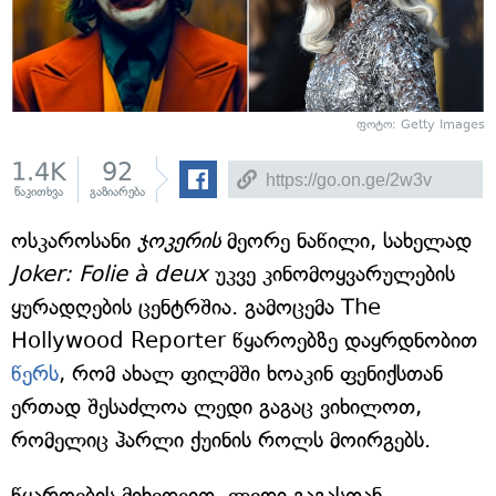
ფოტო: Getty Images
1.4K
92
წაკითხვა
გაზიარება
ოსკაროსანი
ჯოკერის
მეორე ნაწილი, სახელად
Joker: Folie à deux
უკვე კინომოყვარულების
ყურადღების ცენტრშია. გამოცემა The
Hollywood Reporter წყაროებზე დაყრდნობით
წერს
, რომ ახალ ფილმში ხოაკინ ფენიქსთან
ერთად შესაძლოა ლედი გაგაც ვიხილოთ,
რომელიც ჰარლი ქუინის როლს მოირგებს.
წყაროების მიხედვით, ლედი გაგასთან