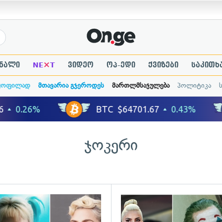
×
ნალი
NE
T
ვიდეო
ოპ-ედი
ქვიზები
საკითხ
ყოფილად
მთავარია გჯეროდეს
მართლმსაჯულება
პოლიტიკა
ჯოკერი
ადახედვა
გადახედვა