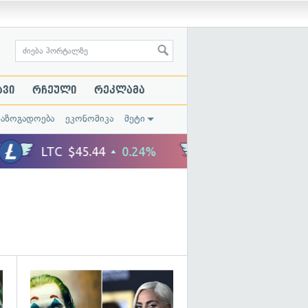
ავი
რჩეული
რეკლამა
საზოგადოება
ეკონომიკა
მეტი
გადახედვა
გადახედვა