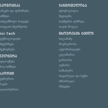
ეკონომიკა
ჯანმრთელობა
ბანკები და ფინანსები
ფსიქოლოგია
ბიზნესი
მედიცინა
სახელმწიფო ბიუჯეტი
ბავშვების აღზრდა
სოფლის მეურნეობა
თავის მოვლა
Sci-Tech
ცხოვრების სტილი
ტექნოლოგიები
სილამაზე
ინტერნეტი
მოგზაურობა
მეცნიერება
ავტომობილები
კულინარია
კულტურა
გართობა
ხელოვნება
იუმორი
შოუ-ბიზნესი
სამსახური
სპორტი
სიყვარული და სექსი
ფეხბურთი
ინსპირაცია
რაგბი
რჩევები
კალათბურთი