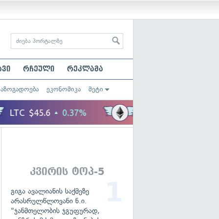
ავი
რჩეული
რეკლამა
საზოგადოება
ეკონომიკა
მეტი
კვირის ტოპ-5
გიგა ავალიანის საქმეზე
არასრულწლოვანი ნ.ი.
"ჯანმთელობის ჯგუფურად,