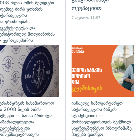
008 წლის ომის შედეგები
ოკუპაციით
ღემდე ძირს უთხრის
აქართველოს
7 აგვისტო, 13:07
საფრთხოებას,
უვერენიტეტსა და
 აგვისტო, 13:35
ერიტორიულ მთლიანობას
 ევროკავშირის
რესპიკერის განცხადება
დახედვა
გადახედვა
ტრასბურგის სასამართლო
ისწავლე საზღვარგარეთ
ა 2008 წლის ომის
საქართველოს ბანკის
აქმეები — საიას ბრძოლა
სტიპენდიით —
აზარალებულთა
მოსწავლეებისთვის შექმნილ
ფლებებისა და
საერთაშორისო პროგრამაზე
 აგვისტო, 11:53
7 აგვისტო, 10:57
ომპენსაციებისთვის
მიღება დაიწყო