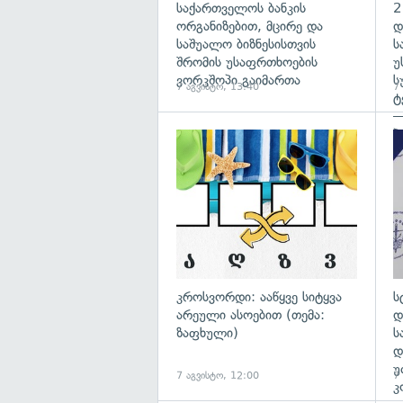
საქართველოს ბანკის
2
ორგანიზებით, მცირე და
დ
საშუალო ბიზნესისთვის
ს
შრომის უსაფრთხოების
უ
ვორკშოპი გაიმართა
ს
7 აგვისტო, 13:40
7
ტ
—
პ
გა
კროსვორდი: ააწყვე სიტყვა
ს
არეული ასოებით (თემა:
დ
ზაფხული)
ს
დ
უ
7 აგვისტო, 12:00
7
კ