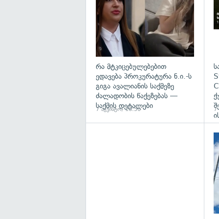
რა მტკიცებულებებით
ს
ედავება პროკურატურა ნ.ი.-ს
S
გიგა ავალიანის საქმეზე
C
ძალადობის წაქეზებას —
ქ
საქმის დეტალები
შ
7 აგვისტო, 16:50
7
ი