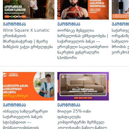
ეკონომიკა
ეკონომიკა
ეკონომ
Wine Square X Lunatic
თორნიკე შენგელია
საქართვ
ერთმანეთის
ბარსელონას ემშვიდობება |
ორგანიზე
მხარდასაჭერად | მცირე
საქართველოს ბანკი —
საშუალო 
ბიზნესის ჯაჭვი გრძელდება
ეროვნული საკალათბურთო
შრომის 
ნაკრების გენერალური
ვორკშოპ
სპონსორი
ეკონომიკა
ეკონომიკა
ისწავლე საზღვარგარეთ
მიიღეთ 25%-იანი
საქართველოს ბანკის
ფასდაკლება
სტიპენდიით —
კომფორტერში შერჩეულ
მოსწავლეებისთვის
კოლექციაზე ნაწილ-ნაწილ