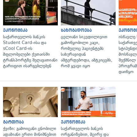
ეკონომიკა
საზოგადოება
ეკონომ
საქართველოს ბანკის
ცელიანი სიკვდილივით
ისწავლე
Student Card-ისა და
გამოწყობილი კაცი,
საქართვ
sCool Card-ის
რომელიც პაციენტებს
სტიპენდ
მფლობელები ქუთაისში
სახურავიდან
მოსწავლ
ტრანსპორტზე შეღავათიანი
აშტერდებოდა, ამტკიცებს,
შექმნილ
ტარიფით ისარგებლებენ
რომ ყვავი იყო
პროგრამ
დაიწყო
გართობა
ეკონომიკა
ქვიზი: გამოიცანი ცნობილი
საქართველოს ბანკის
ადამიანი ერთი მინიშნებით
ორგანიზებით, მცირე და