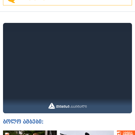
ბოლო ამბები: