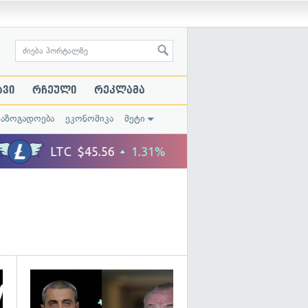
ავი
რჩეული
რეკლამა
საზოგადოება
ეკონომიკა
მეტი
გადახედვა
გადახედვა