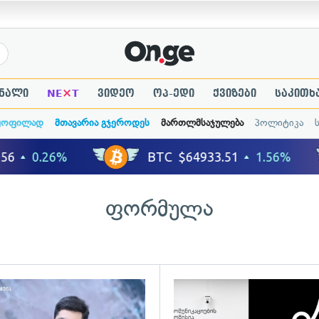
×
ნალი
NE
T
ვიდეო
ოპ-ედი
ქვიზები
საკითხ
ყოფილად
მთავარია გჯეროდეს
მართლმსაჯულება
პოლიტიკა
ფორმულა
ადახედვა
გადახედვა