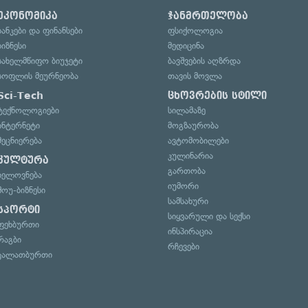
ეკონომიკა
ჯანმრთელობა
ბანკები და ფინანსები
ფსიქოლოგია
ბიზნესი
მედიცინა
სახელმწიფო ბიუჯეტი
ბავშვების აღზრდა
სოფლის მეურნეობა
თავის მოვლა
Sci-Tech
ცხოვრების სტილი
ტექნოლოგიები
სილამაზე
ინტერნეტი
მოგზაურობა
მეცნიერება
ავტომობილები
კულინარია
კულტურა
გართობა
ხელოვნება
იუმორი
შოუ-ბიზნესი
სამსახური
სპორტი
სიყვარული და სექსი
ფეხბურთი
ინსპირაცია
რაგბი
რჩევები
კალათბურთი