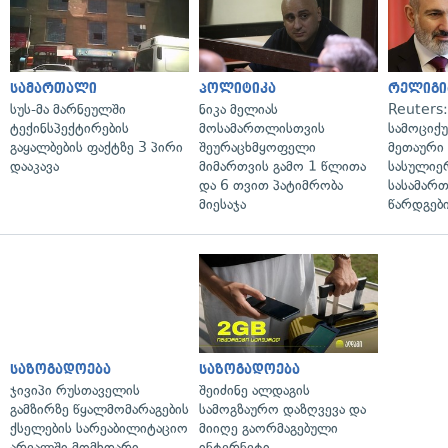
სამართალი
პოლიტიკა
რელიგი
სუს-მა მარნეულში
ნიკა მელიას
Reuters
ტექინსპექტირების
მოსამართლისთვის
სამოციქ
გაყალბების ფაქტზე 3 პირი
შეურაცხმყოფელი
მეთაური 
დააკავა
მიმართვის გამო 1 წლითა
სასულიე
და 6 თვით პატიმრობა
სასამარ
მიესაჯა
წარდგები
საზოგადოება
საზოგადოება
ჯივიპი რუსთაველის
შეიძინე ალდაგის
გამზირზე წყალმომარაგების
სამოგზაურო დაზღვევა და
ქსელების სარეაბილიტაციო
მიიღე გაორმაგებული
არეალში მომხდარი
ინტერნეტი