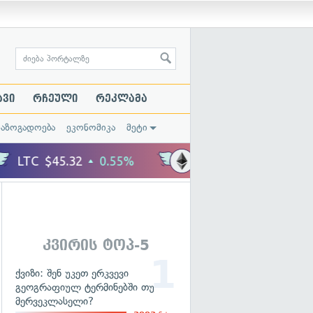
ავი
რჩეული
რეკლამა
საზოგადოება
ეკონომიკა
მეტი
კვირის ტოპ-5
ქვიზი: შენ უკეთ ერკვევი
გეოგრაფიულ ტერმინებში თუ
მერვეკლასელი?