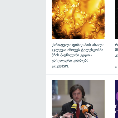
გა
ქართველი ფიზიკოსის ახალი
რ
კვლევა: ინოუეს ტელესკოპმა
მ
მზის მაგნიტური ველის
კ
უნიკალური კადრები
გადაიღო
4 საათის წინ
6 
გა