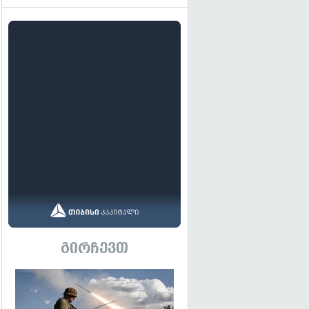
გირჩევთ
გადახედვა