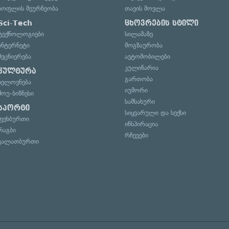
სოფლის მეურნეობა
თავის მოვლა
Sci-Tech
ცხოვრების სტილი
ტექნოლოგიები
სილამაზე
ინტერნეტი
მოგზაურობა
მეცნიერება
ავტომობილები
კულინარია
კულტურა
გართობა
ხელოვნება
იუმორი
შოუ-ბიზნესი
სამსახური
სპორტი
სიყვარული და სექსი
ფეხბურთი
ინსპირაცია
რაგბი
რჩევები
კალათბურთი