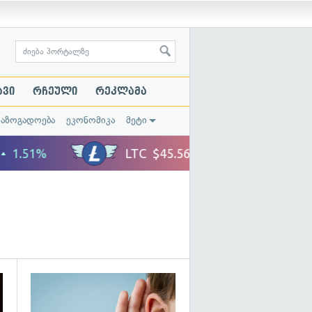
ავი
რჩეული
რეკლამა
საზოგადოება
ეკონომიკა
მეტი
გადახედვა
გადახედვა