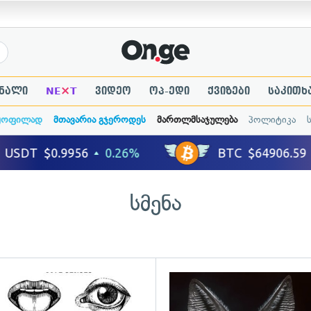
×
ნალი
NE
T
ვიდეო
ოპ-ედი
ქვიზები
საკითხ
ყოფილად
მთავარია გჯეროდეს
მართლმსაჯულება
პოლიტიკა
სმენა
ადახედვა
გადახედვა