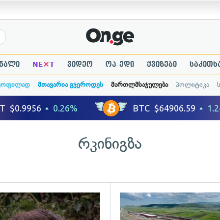
×
ნალი
NE
T
ვიდეო
ოპ-ედი
ქვიზები
საკითხ
ყოფილად
მთავარია გჯეროდეს
მართლმსაჯულება
პოლიტიკა
რკინიგზა
ადახედვა
გადახედვა