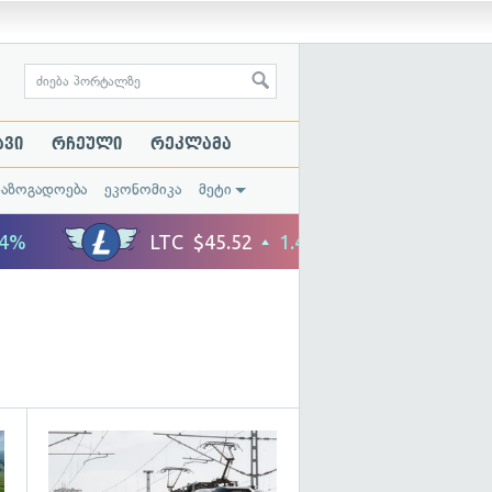
ავი
რჩეული
რეკლამა
საზოგადოება
ეკონომიკა
მეტი
გადახედვა
გადახედვა