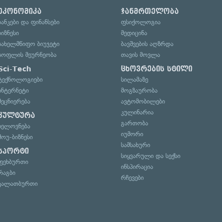
ეკონომიკა
ჯანმრთელობა
ბანკები და ფინანსები
ფსიქოლოგია
ბიზნესი
მედიცინა
სახელმწიფო ბიუჯეტი
ბავშვების აღზრდა
სოფლის მეურნეობა
თავის მოვლა
Sci-Tech
ცხოვრების სტილი
ტექნოლოგიები
სილამაზე
ინტერნეტი
მოგზაურობა
მეცნიერება
ავტომობილები
კულინარია
კულტურა
გართობა
ხელოვნება
იუმორი
შოუ-ბიზნესი
სამსახური
სპორტი
სიყვარული და სექსი
ფეხბურთი
ინსპირაცია
რაგბი
რჩევები
კალათბურთი