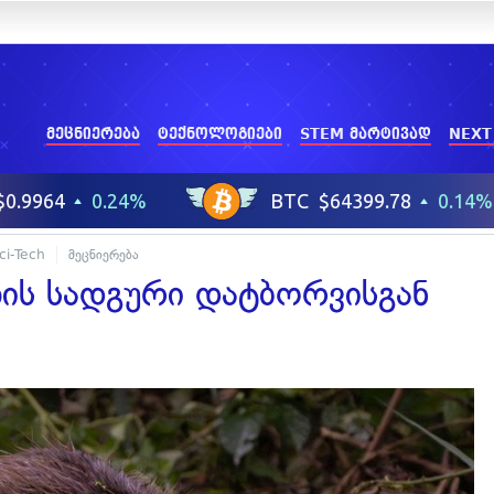
მეცნიერება
ტექნოლოგიები
STEM მარტივად
NEXT
ci-Tech
მეცნიერება
ზის სადგური დატბორვისგან