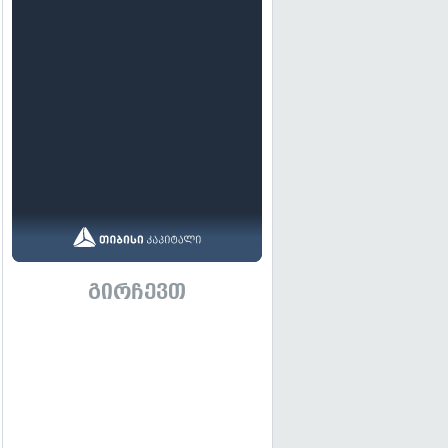
გირჩევთ
გადახედვა