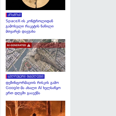
კოსმოსი
SpaceX-ის კონტროლიდან
გამოსული რაკეტის ნაწილი
მთვარეს დაეჯახა
გადახედვა
ხელოვნური ინტელექტი
დეზინფორმაციის რისკის გამო
Google-მა ახალი AI ხელსაწყო
ერთ დღეში გააუქმა
გადახედვა