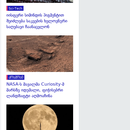
Sci-Tech
იისფერი სიმინდის პიგმენტით
შეიძლება საკვების ხელოვნური
საღებავი ჩაანაცვლონ
გადახედვა
კოსმოსი
NASA-ს მავალმა Curiosity-მ
მარსზე იდუმალი, ფიჭისებრი
ლანდშაფტი აღმოაჩინა
გადახედვა