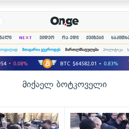
×
ნალი
NE
T
ვიდეო
ოპ-ედი
ქვიზები
საკითხ
ყოფილად
მთავარია გჯეროდეს
მართლმსაჯულება
პოლიტიკა
მიქაელ ბოტკოველი
ადახედვა
გადახედვა