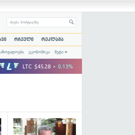
ავი
რჩეული
რეკლამა
საზოგადოება
ეკონომიკა
მეტი
გადახედვა
გადახედვა