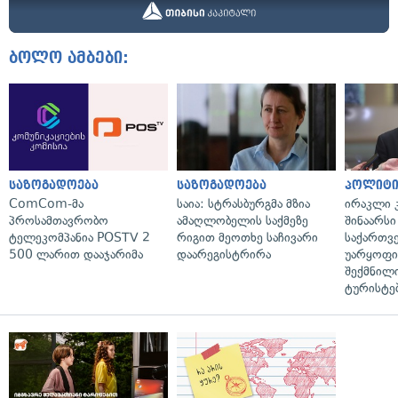
ბოლო ამბები:
საზოგადოება
საზოგადოება
პოლიტი
ComCom-მა
საია: სტრასბურგმა მზია
ირაკლი კ
პროსამთავრობო
ამაღლობელის საქმეზე
შინაარსი
ტელეკომპანია POSTV 2
რიგით მეოთხე საჩივარი
საქართვ
500 ლარით დააჯარიმა
დაარეგისტრირა
უარყოფი
შექმნილ
ტურისტე