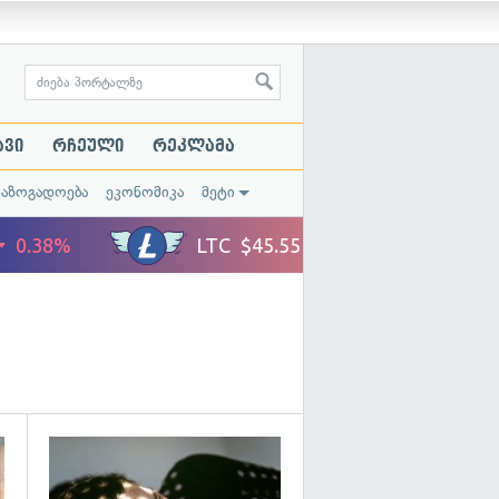
ავი
რჩეული
რეკლამა
საზოგადოება
ეკონომიკა
მეტი
გადახედვა
გადახედვა