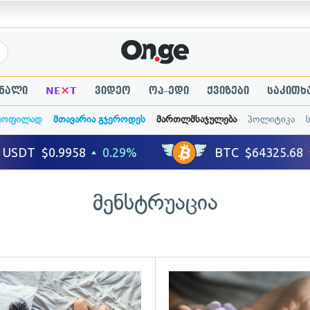
×
ნალი
NE
T
ვიდეო
ოპ-ედი
ქვიზები
საკითხ
ყოფილად
მთავარია გჯეროდეს
მართლმსაჯულება
პოლიტიკა
მენსტრუაცია
ადახედვა
გადახედვა