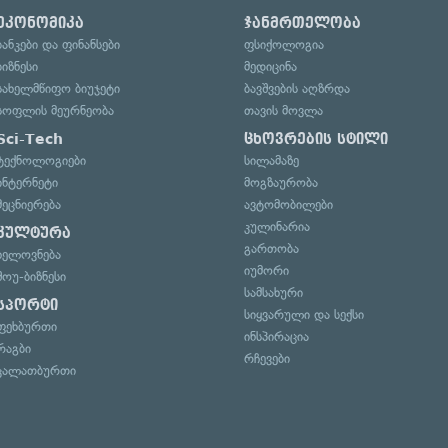
ეკონომიკა
ჯანმრთელობა
ბანკები და ფინანსები
ფსიქოლოგია
ბიზნესი
მედიცინა
სახელმწიფო ბიუჯეტი
ბავშვების აღზრდა
სოფლის მეურნეობა
თავის მოვლა
Sci-Tech
ცხოვრების სტილი
ტექნოლოგიები
სილამაზე
ინტერნეტი
მოგზაურობა
მეცნიერება
ავტომობილები
კულინარია
კულტურა
გართობა
ხელოვნება
იუმორი
შოუ-ბიზნესი
სამსახური
სპორტი
სიყვარული და სექსი
ფეხბურთი
ინსპირაცია
რაგბი
რჩევები
კალათბურთი