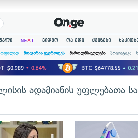
×
ნალი
NE
T
ვიდეო
ოპ-ედი
ქვიზები
საკითხ
ყოფილად
მთავარია გჯეროდეს
მართლმსაჯულება
პოლიტიკა
ლისის ადამიანის უფლებათა ს
ადახედვა
გადახედვა