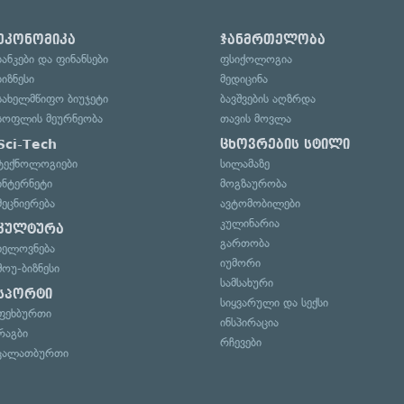
ეკონომიკა
ჯანმრთელობა
ბანკები და ფინანსები
ფსიქოლოგია
ბიზნესი
მედიცინა
სახელმწიფო ბიუჯეტი
ბავშვების აღზრდა
სოფლის მეურნეობა
თავის მოვლა
Sci-Tech
ცხოვრების სტილი
ტექნოლოგიები
სილამაზე
ინტერნეტი
მოგზაურობა
მეცნიერება
ავტომობილები
კულინარია
კულტურა
გართობა
ხელოვნება
იუმორი
შოუ-ბიზნესი
სამსახური
სპორტი
სიყვარული და სექსი
ფეხბურთი
ინსპირაცია
რაგბი
რჩევები
კალათბურთი