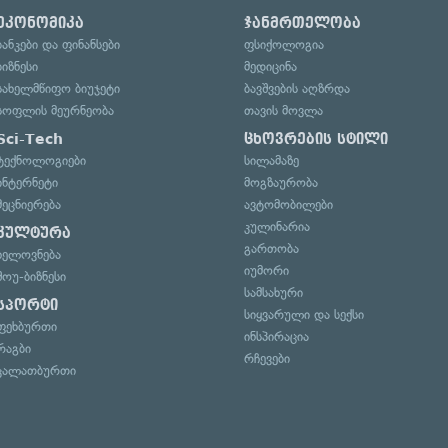
ეკონომიკა
ჯანმრთელობა
ბანკები და ფინანსები
ფსიქოლოგია
ბიზნესი
მედიცინა
სახელმწიფო ბიუჯეტი
ბავშვების აღზრდა
სოფლის მეურნეობა
თავის მოვლა
Sci-Tech
ცხოვრების სტილი
ტექნოლოგიები
სილამაზე
ინტერნეტი
მოგზაურობა
მეცნიერება
ავტომობილები
კულინარია
კულტურა
გართობა
ხელოვნება
იუმორი
შოუ-ბიზნესი
სამსახური
სპორტი
სიყვარული და სექსი
ფეხბურთი
ინსპირაცია
რაგბი
რჩევები
კალათბურთი