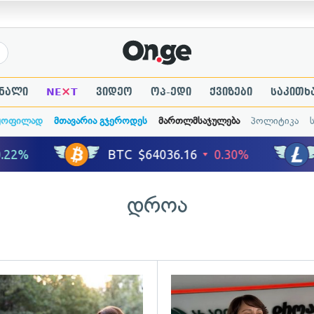
×
ნალი
NE
T
ვიდეო
ოპ-ედი
ქვიზები
საკითხ
ყოფილად
მთავარია გჯეროდეს
მართლმსაჯულება
პოლიტიკა
დროა
ადახედვა
გადახედვა