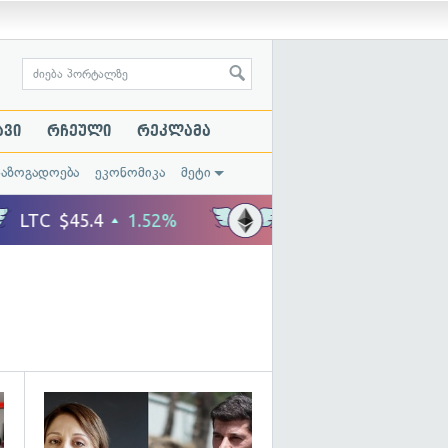
ავი
რჩეული
რეკლამა
საზოგადოება
ეკონომიკა
მეტი
გადახედვა
გადახედვა