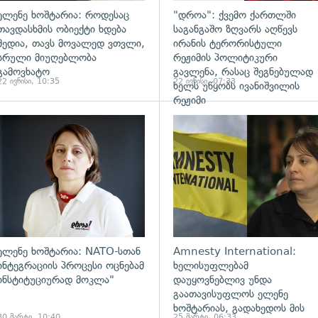
ელენე ხოშტარია: როდესაც
"დროა": ქვემო ქართლში
თავდასხმის ობიექტი ხდება
საგანგაშო ზღვარს აღწევს
მედია, თავს მოვალედ ვთვლი,
ირანის ტერორისტული
სრული მიუღებლობა
რეჟიმის პოლიტიკური
გამოვხატო
გავლენა, რასაც შეგნებულად
22 ივნისი, 10:35
22 ივნისი, 07:33
ხელს უწყობს ივანიშვილის
რეჟიმი
ადახედვა
გადახედვა
ელენე ხოშტარია: NATO-სთან
Amnesty International:
ინტეგრაციის პროცესი ოცნებამ
ხელისუფლებამ
ინსტიტუციურად მოკლა"
დაუყოვნებლივ უნდა
გაათავისუფლოს ელენე
ხოშტარიას, გადახედოს მის
30 მარტი, 10:40
25 მარტი, 06:33