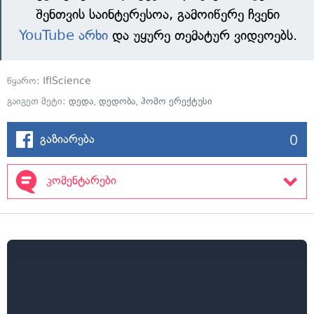
შენთვის საინტერესოა, გამოიწერე ჩვენი
YouTube არხი
და უყურე თემატურ ვიდეოებს.
წყარო:
IflScience
გაიგეთ მეტი:
დედა
,
დედობა
,
ჰომო ერექტუსი
0
გაზიარება
კომენტარები