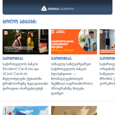
ბოლო ამბები:
ეკონომიკა
ეკონომიკა
ეკონომ
საქართველოს ბანკის
ისწავლე საზღვარგარეთ
საქართვ
Student Card-ისა და
საქართველოს ბანკის
ორგანიზე
sCool Card-ის
სტიპენდიით —
საშუალო 
მფლობელები ქუთაისში
მოსწავლეებისთვის
შრომის 
ტრანსპორტზე შეღავათიანი
შექმნილ საერთაშორისო
ვორკშოპ
ტარიფით ისარგებლებენ
პროგრამაზე მიღება
დაიწყო