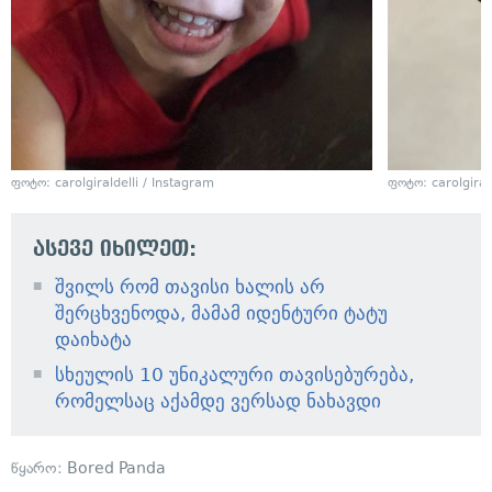
ფოტო: carolgiraldelli / Instagram
ფოტო: carolgiral
ასევე იხილეთ:
შვილს რომ თავისი ხალის არ
შერცხვენოდა, მამამ იდენტური ტატუ
დაიხატა
სხეულის 10 უნიკალური თავისებურება,
რომელსაც აქამდე ვერსად ნახავდი
წყარო:
Bored Panda