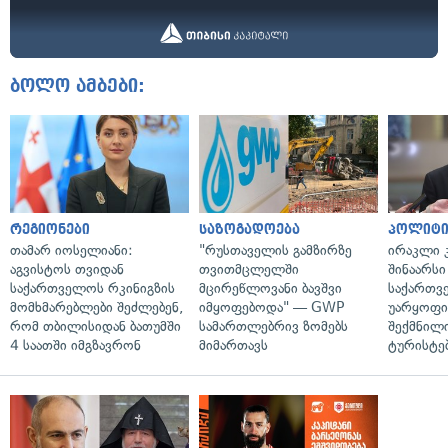
ბოლო ამბები:
რეგიონები
საზოგადოება
პოლიტი
თამარ იოსელიანი:
"რუსთაველის გამზირზე
ირაკლი კ
აგვისტოს თვიდან
თვითმცლელში
შინაარსი
საქართველოს რკინიგზის
მცირეწლოვანი ბავშვი
საქართვ
მომხმარებლები შეძლებენ,
იმყოფებოდა" — GWP
უარყოფი
რომ თბილისიდან ბათუმში
სამართლებრივ ზომებს
შექმნილ
4 საათში იმგზავრონ
მიმართავს
ტურისტე