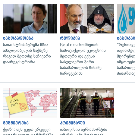
საზოგადოება
რელიგია
საზოგა
საია: სტრასბურგმა მზია
Reuters: სომხეთის
"რუსთავ
ამაღლობელის საქმეზე
სამოციქულო ეკლესიის
თვითმც
რიგით მეოთხე საჩივარი
მეთაური და ექვსი
მცირეწლ
დაარეგისტრირა
სასულიერო პირი
იმყოფებ
სასამართლოს წინაშე
სამართლ
წარდგებიან
მიმართა
მეცნიერება
კრიმინალი
ქვიზი: შენ უკეთ ერკვევი
თბილისის აეროპორტში