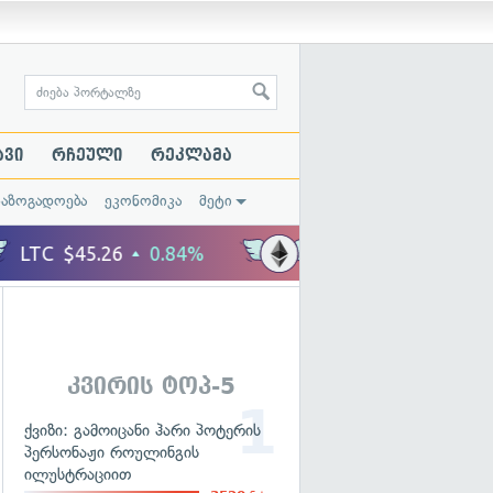
ავი
რჩეული
რეკლამა
საზოგადოება
ეკონომიკა
მეტი
კვირის ტოპ-5
ქვიზი: გამოიცანი ჰარი პოტერის
პერსონაჟი როულინგის
ილუსტრაციით