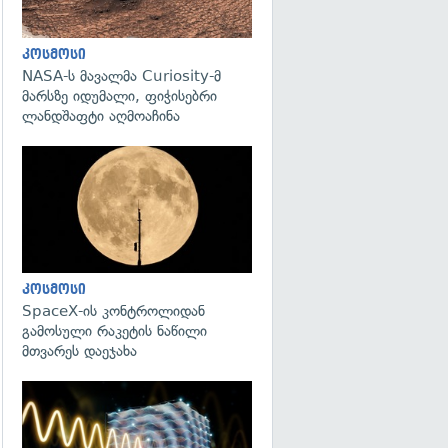
კოსმოსი
NASA-ს მავალმა Curiosity-მ
მარსზე იდუმალი, ფიჭისებრი
ლანდშაფტი აღმოაჩინა
გადახედვა
კოსმოსი
SpaceX-ის კონტროლიდან
გამოსული რაკეტის ნაწილი
მთვარეს დაეჯახა
გადახედვა