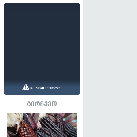
გირჩევთ
გადახედვა