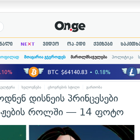
×
ნალი
NE
T
ვიდეო
ოპ-ედი
ქვიზები
საკითხ
ყოფილად
მთავარია გჯეროდეს
მართლმსაჯულება
პოლიტიკა
კულტურა
ხელოვნება
ცხოვრების სტილი
გართობა
დნენ დისნეის პრინცესები
აჟების როლში — 14 ფოტო