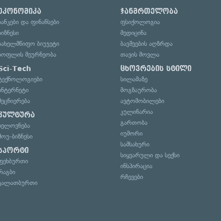
ეკონომიკა
ჯანმრთელობა
ბანკები და ფინანსები
ფსიქოლოგია
ბიზნესი
მედიცინა
სახელმწიფო ბიუჯეტი
ბავშვების აღზრდა
სოფლის მეურნეობა
თავის მოვლა
Sci-Tech
ცხოვრების სტილი
ტექნოლოგიები
სილამაზე
ინტერნეტი
მოგზაურობა
მეცნიერება
ავტომობილები
კულინარია
კულტურა
გართობა
ხელოვნება
იუმორი
შოუ-ბიზნესი
სამსახური
სპორტი
სიყვარული და სექსი
ფეხბურთი
ინსპირაცია
რაგბი
რჩევები
კალათბურთი