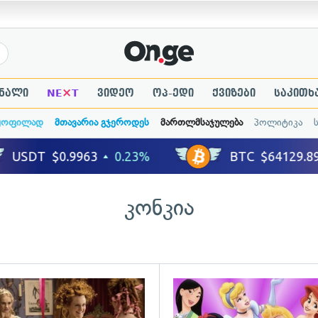
×
ნალი
NE
T
ვიდეო
ოპ-ედი
ქვიზები
საკითხ
ყოფილად
მთავარია გჯეროდეს
მართლმსაჯულება
პოლიტიკა
კონკია
ადახედვა
გადახედვა