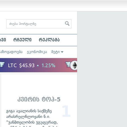
ავი
რჩეული
რეკლამა
საზოგადოება
ეკონომიკა
მეტი
კვირის ტოპ-5
გიგა ავალიანის საქმეზე
არასრულწლოვანი ნ.ი.
"ჯანმთელობის ჯგუფურად,