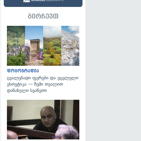
გირჩევთ
გადახედვა
ფოტოგრაფია
ცვალებადი ფერები და უცვლელი
ესთეტიკა — ჩემი თვალით
დანახული სვანეთი
გადახედვა