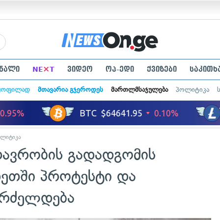
×
ნალი
NE
T
ვიდეო
ოპ-ედი
ქვიზები
საკითხ
ყოფილად
მთავარია გჯეროდეს
მართლმსაჯულება
პოლიტიკა
ლიტიკა
ავრობის გადადგომის
ხეთში პროტესტი და
გრძელდება