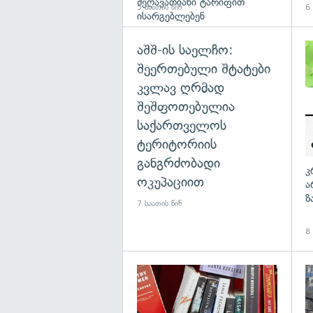
შეღავათიანი ტარიფით
5 საათის წინ
6 
ისარგებლებენ
აშშ-ის საელჩო:
შეერთებული შტატები
კვლავ ღრმად
შეშფოთებულია
საქართველოს
ტერიტორიის
განგრძობადი
კ
ოკუპაციით
ა
ზ
7 საათის წინ
8 
გა