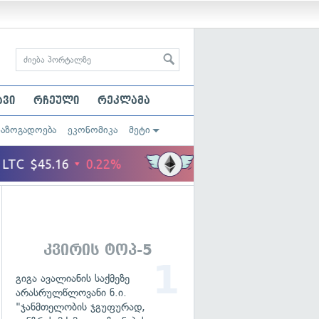
ავი
რჩეული
რეკლამა
საზოგადოება
ეკონომიკა
მეტი
კვირის ტოპ-5
გიგა ავალიანის საქმეზე
არასრულწლოვანი ნ.ი.
"ჯანმთელობის ჯგუფურად,