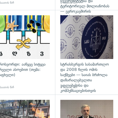
სუვერენიტეტსა და
საათის წინ
6 საათის წინ
ტერიტორიულ მთლიანობას
— ევროკავშირის
პრესპიკერის განცხადება
გადახედვა
როსვორდი: ააწყვე სიტყვა
სტრასბურგის სასამართლო
რეული ასოებით (თემა:
და 2008 წლის ომის
აფხული)
საქმეები — საიას ბრძოლა
დაზარალებულთა
უფლებებისა და
საათის წინ
8 საათის წინ
კომპენსაციებისთვის
დახედვა
გადახედვა