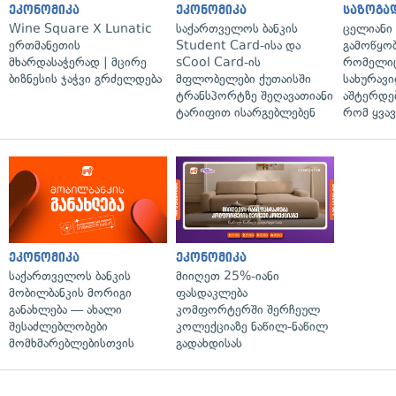
ეკონომიკა
ეკონომიკა
საზოგა
Wine Square X Lunatic
საქართველოს ბანკის
ცელიანი
ერთმანეთის
Student Card-ისა და
გამოწყობ
მხარდასაჭერად | მცირე
sCool Card-ის
რომელიც
ბიზნესის ჯაჭვი გრძელდება
მფლობელები ქუთაისში
სახურავი
ტრანსპორტზე შეღავათიანი
აშტერდებ
ტარიფით ისარგებლებენ
რომ ყვავ
ეკონომიკა
ეკონომიკა
საქართველოს ბანკის
მიიღეთ 25%-იანი
მობილბანკის მორიგი
ფასდაკლება
განახლება — ახალი
კომფორტერში შერჩეულ
შესაძლებლობები
კოლექციაზე ნაწილ-ნაწილ
მომხმარებლებისთვის
გადახდისას