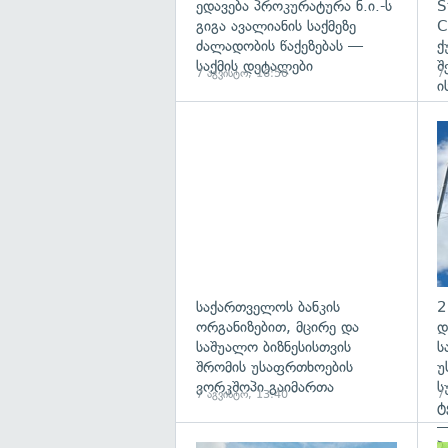
ედავება პროკურატურა ნ.ი.-ს
S
გიგა ავალიანის საქმეზე
C
ძალადობის წაქეზებას —
ქ
საქმის დეტალები
შ
7 აგვისტო, 16:50
7
ი
საქართველოს ბანკის
2
ორგანიზებით, მცირე და
დ
საშუალო ბიზნესისთვის
ს
შრომის უსაფრთხოების
უ
ვორკშოპი გაიმართა
ს
7 აგვისტო, 13:40
7
ტ
—
პ