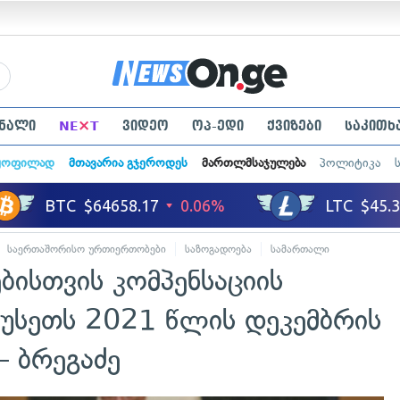
×
ნალი
NE
T
ვიდეო
ოპ-ედი
ქვიზები
საკითხ
ყოფილად
მთავარია გჯეროდეს
მართლმსაჯულება
პოლიტიკა
საერთაშორისო ურთიერთობები
საზოგადოება
სამართალი
ადამიანი
ისთვის კომპენსაციის
რუსეთს 2021 წლის დეკემბრის
 ბრეგაძე