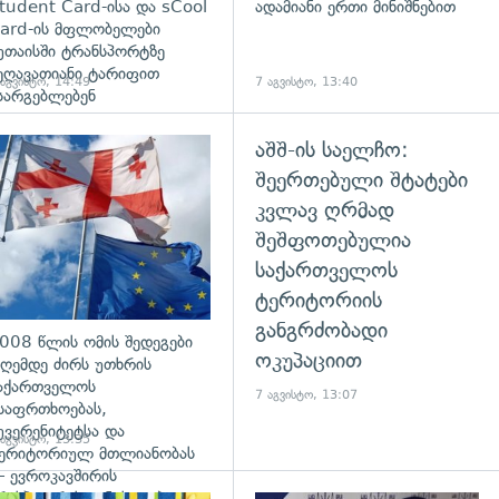
tudent Card-ისა და sCool
ადამიანი ერთი მინიშნებით
ard-ის მფლობელები
უთაისში ტრანსპორტზე
ეღავათიანი ტარიფით
 აგვისტო, 14:49
7 აგვისტო, 13:40
სარგებლებენ
აშშ-ის საელჩო:
გადახედვა
შეერთებული შტატები
კვლავ ღრმად
შეშფოთებულია
საქართველოს
ტერიტორიის
განგრძობადი
008 წლის ომის შედეგები
ოკუპაციით
ღემდე ძირს უთხრის
აქართველოს
7 აგვისტო, 13:07
საფრთხოებას,
უვერენიტეტსა და
 აგვისტო, 13:35
ერიტორიულ მთლიანობას
 ევროკავშირის
რესპიკერის განცხადება