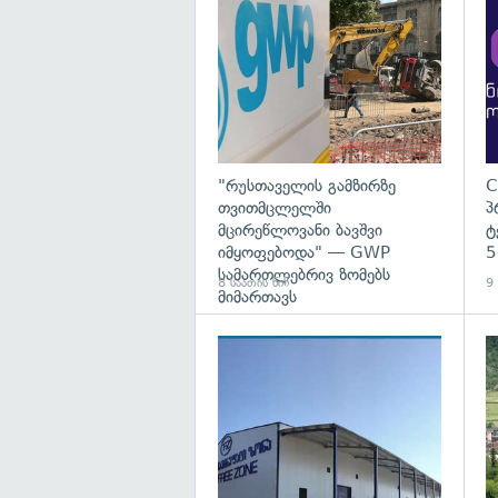
გა
"რუსთაველის გამზირზე
C
თვითმცლელში
პ
მცირეწლოვანი ბავშვი
ტ
იმყოფებოდა" — GWP
5
სამართლებრივ ზომებს
8 საათის წინ
9 
მიმართავს
გა