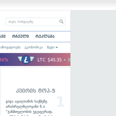
ავი
რჩეული
რეკლამა
საზოგადოება
ეკონომიკა
მეტი
კვირის ტოპ-5
გიგა ავალიანის საქმეზე
არასრულწლოვანი ნ.ი.
"ჯანმთელობის ჯგუფურად,