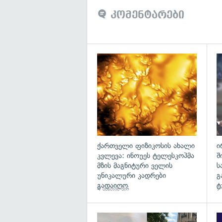
კომენტარები
გა
ქართველი ფიზიკოსის ახალი
ი
კვლევა: ინოუეს ტელესკოპმა
შ
მზის მაგნიტური ველის
ს
უნიკალური კადრები
გ
გადაიღო
ტ
4 საათის წინ
7 