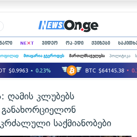
×
ნალი
NE
T
ვიდეო
ოპ-ედი
ქვიზები
საკითხ
ყოფილად
მთავარია გჯეროდეს
მართლმსაჯულება
პოლიტიკა
ა: ღამის კლუბებს
 განახორციელონ
კრძალული საქმიანობები