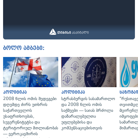
ბოლო ამბები:
პოლიტიკა
პოლიტიკა
საზოგა
2008 წლის ომის შედეგები
სტრასბურგის სასამართლო
"რუსთავ
დღემდე ძირს უთხრის
და 2008 წლის ომის
თვითმც
საქართველოს
საქმეები — საიას ბრძოლა
მცირეწლ
უსაფრთხოებას,
დაზარალებულთა
იმყოფებ
სუვერენიტეტსა და
უფლებებისა და
სამართლ
ტერიტორიულ მთლიანობას
კომპენსაციებისთვის
მიმართა
— ევროკავშირის