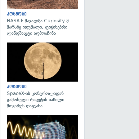
კოსმოსი
NASA-ს მავალმა Curiosity-მ
მარსზე იდუმალი, ფიჭისებრი
ლანდშაფტი აღმოაჩინა
გადახედვა
კოსმოსი
SpaceX-ის კონტროლიდან
გამოსული რაკეტის ნაწილი
მთვარეს დაეჯახა
გადახედვა