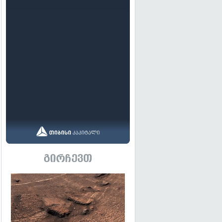
გირჩევთ
გადახედვა