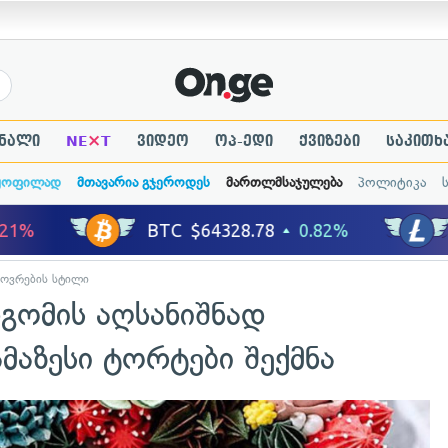
×
ნალი
NE
T
ვიდეო
ოპ-ედი
ქვიზები
საკითხ
ყოფილად
მთავარია გჯეროდეს
მართლმსაჯულება
პოლიტიკა
ხოვრების სტილი
გომის აღსანიშნად
აზესი ტორტები შექმნა