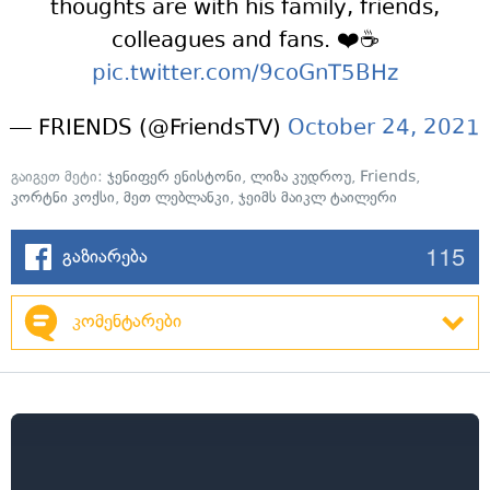
thoughts are with his family, friends,
colleagues and fans. ❤️☕️
pic.twitter.com/9coGnT5BHz
— FRIENDS (@FriendsTV)
October 24, 2021
გაიგეთ მეტი:
ჯენიფერ ენისტონი
,
ლიზა კუდროუ
,
Friends
,
კორტნი კოქსი
,
მეთ ლებლანკი
,
ჯეიმს მაიკლ ტაილერი
115
გაზიარება
კომენტარები