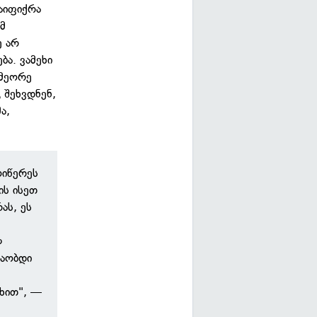
აიფიქრა
ამ
ე არ
ბა. ვამეხი
 მეორე
 შეხვდნენ,
ა,
ოიწერეს
ის ისეთ
ას, ეს
ლ
შაობდი
თხით", —