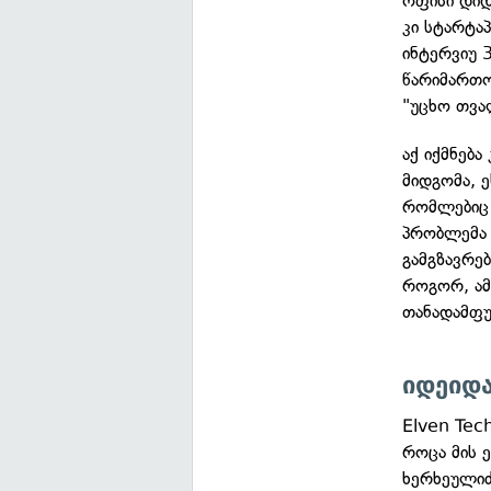
ოფისი დიდ
კი სტარტა
ინტერვიუ 3
წარიმართო
"უცხო თვა
აქ იქმნებ
მიდგომა, ე
რომლებიც 
პრობლემა 
გამგზავრებ
როგორ, ამ
თანადამფუ
იდეიდა
Elven Tech
როცა მის 
ხერხეულიძ