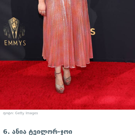
ფოტო: Getty Images
6. ანია ტეილორ-ჯოი