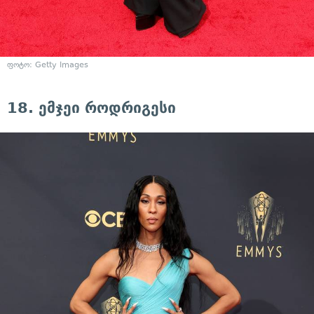
ფოტო: Getty Images
18. ემჯეი როდრიგესი