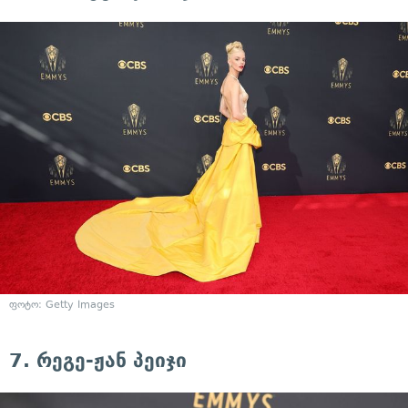
ფოტო: Getty Images
7. რეგე-ჟან პეიჯი