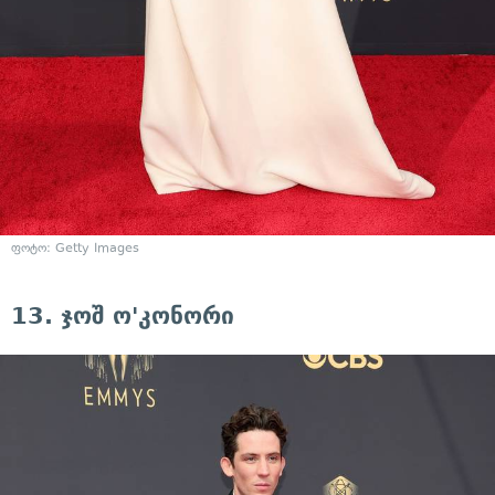
ფოტო: Getty Images
13. ჯოშ ო'კონორი