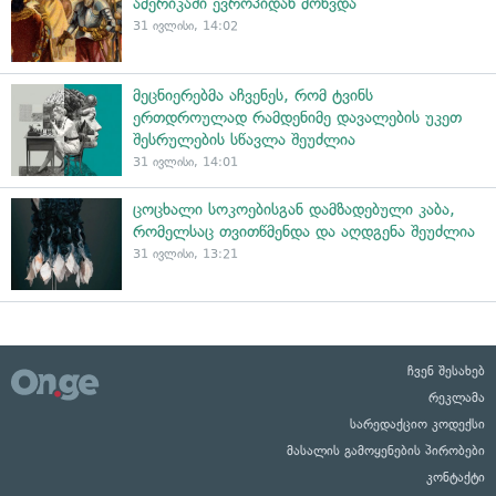
ამერიკაში ევროპიდან მოხვდა
31 ივლისი, 14:02
მეცნიერებმა აჩვენეს, რომ ტვინს
ერთდროულად რამდენიმე დავალების უკეთ
შესრულების სწავლა შეუძლია
31 ივლისი, 14:01
ცოცხალი სოკოებისგან დამზადებული კაბა,
რომელსაც თვითწმენდა და აღდგენა შეუძლია
31 ივლისი, 13:21
ჩვენ შესახებ
რეკლამა
სარედაქციო კოდექსი
მასალის გამოყენების პირობები
კონტაქტი