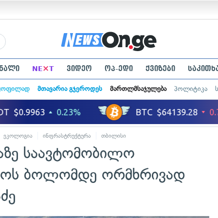
×
ნალი
NE
T
ვიდეო
ოპ-ედი
ქვიზები
საკითხ
ყოფილად
მთავარია გჯეროდეს
მართლმსაჯულება
პოლიტიკა
ეკოლოგია
ინფრასტრუქტურა
თბილისი
ჩაზე საავტომობილო
სტოს ბოლომდე ორმხრივად
ძე