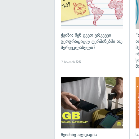
ქვიზი: შენ უკეთ ერკვევი
"
გეოგრაფიულ ტერმინებში თუ
თ
მერვეკლასელი?
მ
ი
ს
7 საათის წინ
7 
მ
შეიძინე ალდაგის
ს