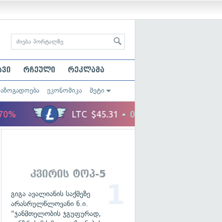
ავი
რჩეული
რეკლამა
საზოგადოება
ეკონომიკა
მეტი
კვირის ტოპ-5
გიგა ავალიანის საქმეზე
არასრულწლოვანი ნ.ი.
"ჯანმთელობის ჯგუფურად,